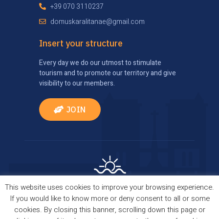
+39 070 3110237
domuskaralitanae@gmail.com
Insert your structure
Every day we do our utmost to stimulate
tourism and to promote our territory and give
visibility to our members.
JOIN
This website uses cookies to improve your browsing experience.
Privacy Policy
|
Cookie Policy
| Comes true thanks
If you would like to know more or deny consent to all or some
to
TourismBrain
cookies. By closing this banner, scrolling down this page or
Copyright © 2021 Domus Kalaritanae. All Rights